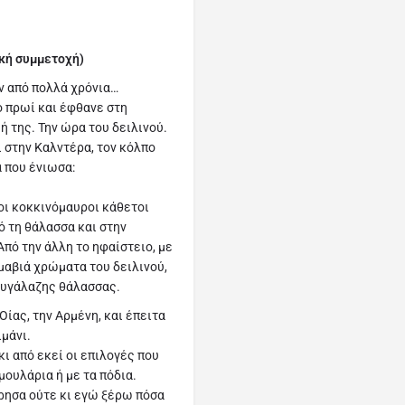
κή συμμετοχή)
ν από πολλά χρόνια…
ο πρωί και έφθανε στη
ή της. Την ώρα του δειλινού.
ι στην Καλντέρα, τον κόλπο
α που ένιωσα:
 οι κοκκινόμαυροι κάθετοι
ό τη θάλασσα και στην
πό την άλλη το ηφαίστειο, με
μαβιά χρώματα του δειλινού,
αθυγάλαζης θάλασσας.
Οίας, την Αρμένη, και έπειτα
ιμάνι.
ι από εκεί οι επιλογές που
μουλάρια ή με τα πόδια.
τρησα ούτε κι εγώ ξέρω πόσα