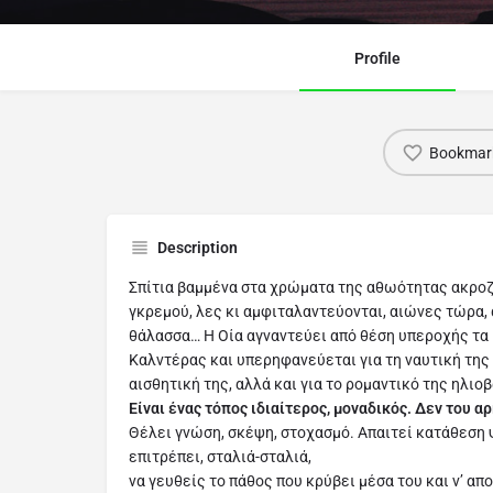
Profile
Bookmar
Description
Σπίτια βαμμένα στα χρώματα της αθωότητας ακροζ
γκρεμού, λες κι αμφιταλαντεύονται, αιώνες τώρα, 
θάλασσα… Η Οία αγναντεύει από θέση υπεροχής τα
Καλντέρας και υπερηφανεύεται για τη ναυτική της
αισθητική της, αλλά και για το ρομαντικό της ηλιο
Είναι ένας τόπος ιδιαίτερος, μοναδικός. Δεν του αρ
Θέλει γνώση, σκέψη, στοχασμό. Απαιτεί κατάθεση 
επιτρέπει, σταλιά-σταλιά,
να γευθείς το πάθος που κρύβει μέσα του και ν’ απ