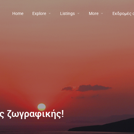
Home
Explore
Listings
More
Εκδρομές 
ας ζωγραφικής!