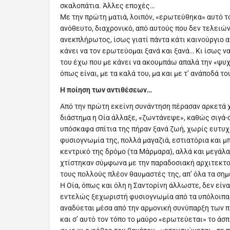
σκαλοπάτια. Άλλες εποχές…
Με την πρώτη ματιά, λοιπόν, «ερωτεύθηκα» αυτό το
ανόθευτο, διαχρονικό, από αυτούς που δεν τελειών
ανεκπλήρωτος, ίσως γιατί πάντα κάτι καινούργιο 
κάνει να τον ερωτεύομαι ξανά και ξανά… Κι ίσως να
του έχω που με κάνει να ακουμπάω απαλά την «ψυχ
όπως είναι, με τα καλά του, μα και με τ’ ανάποδά τ
Η ποίηση των αντιθέσεων…
Από την πρώτη εκείνη συνάντηση πέρασαν αρκετά χ
διάστημα η Οία άλλαξε, «ζωντάνεψε», καθώς σιγά-
υπόσκαφα σπίτια της πήραν ξανά ζωή, χωρίς ευτυ
φυσιογνωμία της, πολλά μαγαζιά, εστιατόρια και 
κεντρικό της δρόμο (τα Μάρμαρα), αλλά και μεγάλ
χτίστηκαν σύμφωνα με την παραδοσιακή αρχιτεκτο
τους πολλούς πλέον θαυμαστές της, απ’ όλα τα σημ
Η Οία, όπως και όλη η Σαντορίνη άλλωστε, δεν είνα
εντελώς ξεχωριστή φυσιογνωμία από τα υπόλοιπα 
αναδύεται μέσα από την αρμονική συνύπαρξη των 
και σ’ αυτό τον τόπο το μαύρο «ερωτεύεται» το άσπ