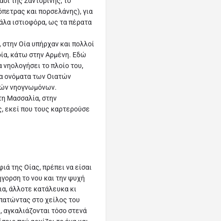
σί της Σαντορίνης, το
όπετρας και πορσελάνης), για
άλα ιστιοφόρα, ως τα πέρατα
 στην Οία υπήρχαν και πολλοί
οία, κάτω στην Αρμένη. Εδώ
 νηολογήσει το πλοίο του,
Τα ονόματα των Οιατών
νών νηογνωμόνων.
στη Μασσαλία, στην
ς, εκεί που τους καρτερούσε
ά της Οίας, πρέπει να είσαι
γορση το νου και την ψυχή
τια, άλλοτε κατάλευκα κι
πατώντας στο χείλος του
 αγκαλιάζονται τόσο στενά