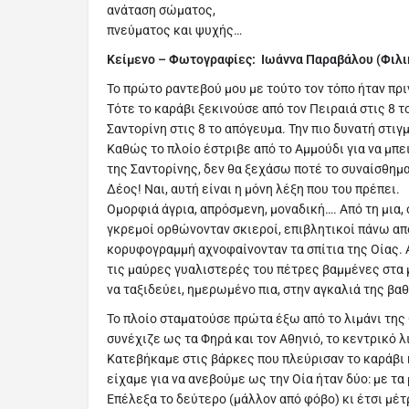
ανάταση σώματος,
πνεύματος και ψυχής…
Κείμενο – Φωτογραφίες: Ιωάννα Παραβάλου (Φιλι
Το πρώτο ραντεβού μου με τούτο τον τόπο ήταν πρι
Τότε το καράβι ξεκινούσε από τον Πειραιά στις 8 τ
Σαντορίνη στις 8 το απόγευμα. Την πιο δυνατή στιγμ
Καθώς το πλοίο έστριβε από το Αμμούδι για να μπε
της Σαντορίνης, δεν θα ξεχάσω ποτέ το συναίσθημ
Δέος! Ναι, αυτή είναι η μόνη λέξη που του πρέπει.
Ομορφιά άγρια, απρόσμενη, μοναδική…. Από τη μια,
γκρεμοί ορθώνονταν σκιεροί, επιβλητικοί πάνω απ
κορυφογραμμή αχνοφαίνονταν τα σπίτια της Οίας. Α
τις μαύρες γυαλιστερές του πέτρες βαμμένες στα 
να ταξιδεύει, ημερωμένο πια, στην αγκαλιά της β
Το πλοίο σταματούσε πρώτα έξω από το λιμάνι της 
συνέχιζε ως τα Φηρά και τον Αθηνιό, το κεντρικό λ
Κατεβήκαμε στις βάρκες που πλεύρισαν το καράβι κ
είχαμε για να ανεβούμε ως την Οία ήταν δύο: με τα 
Επέλεξα το δεύτερο (μάλλον από φόβο) κι έτσι μέ