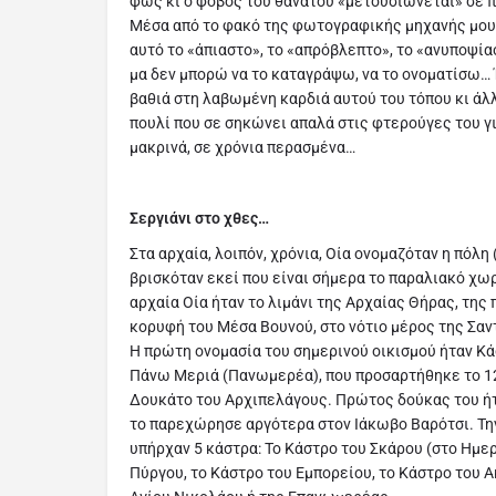
φως κι ο φόβος του θανάτου «μετουσιώνεται» σε π
Μέσα από το φακό της φωτογραφικής μηχανής μο
αυτό το «άπιαστο», το «απρόβλεπτο», το «ανυποψία
μα δεν μπορώ να το καταγράψω, να το ονοματίσω… 
βαθιά στη λαβωμένη καρδιά αυτού του τόπου κι άλ
πουλί που σε σηκώνει απαλά στις φτερούγες του γι
μακρινά, σε χρόνια περασμένα…
Σεργιάνι στο χθες…
Στα αρχαία, λοιπόν, χρόνια, Οία ονομαζόταν η πόλη
βρισκόταν εκεί που είναι σήμερα το παραλιακό χωρ
αρχαία Οία ήταν το λιμάνι της Αρχαίας Θήρας, της
κορυφή του Μέσα Βουνού, στο νότιο μέρος της Σαν
Η πρώτη ονομασία του σημερινού οικισμού ήταν Κά
Πάνω Μεριά (Πανωμερέα), που προσαρτήθηκε το 1
Δουκάτο του Αρχιπελάγους. Πρώτος δούκας του ή
το παρεχώρησε αργότερα στον Ιάκωβο Βαρότσι. Τη
υπήρχαν 5 κάστρα: Το Κάστρο του Σκάρου (στο Ημερ
Πύργου, το Κάστρο του Εμπορείου, το Κάστρο του 