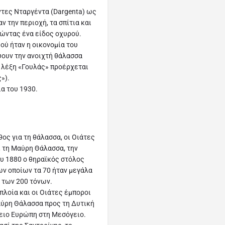
ντες Νταργέντα (Dargenta) ως
 την περιοχή, τα σπίτια και
γώντας ένα είδος οχυρού.
ού ήταν η οικονομία του
ύουν την ανοιχτή θάλασσα
 λέξη «Γουλάς» προέρχεται
»).
ία του 1930.
θος για τη θάλασσα, οι Οιάτες
, τη Μαύρη Θάλασσα, την
ου 1880 ο θηραϊκός στόλος
των οποίων τα 70 ήταν μεγάλα
 των 200 τόνων.
πλοία και οι Οιάτες έμποροι
Μαύρη Θάλασσα προς τη Δυτική
ρειο Ευρώπη στη Μεσόγειο.