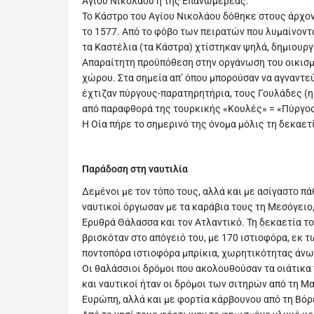
Αγίου Νικολάου ή της Επανωμερέας.
Το Κάστρο του Αγίου Νικολάου δόθηκε στους άρχο
το 1577. Από το φόβο των πειρατών που λυμαίνονταν
τα Καστέλια (τα Κάστρα) χτίστηκαν ψηλά, δημιουρ
Απαραίτητη προϋπόθεση στην οργάνωση του οικισμ
χώρου. Στα σημεία απ’ όπου μπορούσαν να αγναντε
έχτιζαν πύργους-παρατηρητήρια, τους Γουλάδες (η
από παραφθορά της τουρκικής «Κουλές» = «Πύργος
Η Οία πήρε το σημερινό της όνομα μόλις τη δεκαετ
Παράδοση στη ναυτιλία
Δεμένοι με τον τόπο τους, αλλά και με ασίγαστο πά
ναυτικοί όργωσαν με τα καράβια τους τη Μεσόγειο
Ερυθρά Θάλασσα και τον Ατλαντικό. Τη δεκαετία τ
βρισκόταν στο απόγειό του, με 170 ιστιοφόρα, εκ 
ποντοπόρα ιστιοφόρα μπρίκια, χωρητικότητας άνω
Οι θαλάσσιοι δρόμοι που ακολουθούσαν τα οιάτικα 
και ναυτικοί ήταν οι δρόμοι των σιτηρών από τη 
Ευρώπη, αλλά και με φορτία κάρβουνου από τη Βό