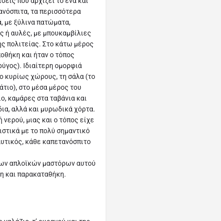
ίσεις πού αρχίζει το ένα και
ανόσπιτα, τα περισσότερα
, με ξύλινα πατώματα,
ς ή αυλές, με μπουκαμβίλιες
ής πολιτείας. Στο κάτω μέρος
οθήκη και ήταν ο τόπος
ύγος). Ιδιαίτερη ομορφιά
ύο κυρίως χώρους, τη σάλα (το
τιο), στο μέσα μέρος του
ο, καμάρες στα ταβάνια και
ια, αλλά και μυρωδικά χόρτα.
 νερού, μιας και ο τόπος είχε
στικά με το πολύ σημαντικό
αυτικός, κάθε καπετανόσπιτο
των απλοϊκών μαστόρων αυτού
ση και παρακαταθήκη.