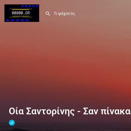
Οία Σαντορίνης - Σαν πίνακ