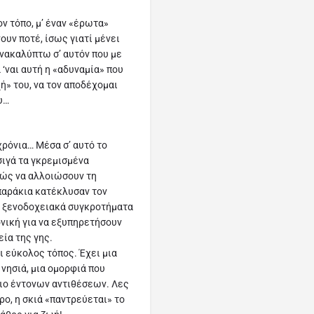
ν τόπο, μ’ έναν «έρωτα»
ουν ποτέ, ίσως γιατί μένει
ανακαλύπτω σ’ αυτόν που με
 ‘ναι αυτή η «αδυναμία» που
ή» του, να τον αποδέχομαι
ου…
ρόνια… Μέσα σ’ αυτό το
σιγά τα γκρεμισμένα
χώς να αλλοιώσουν τη
μπαράκια κατέκλυσαν τον
α ξενοδοχειακά συγκροτήματα
νική για να εξυπηρετήσουν
εία της γης.
ι εύκολος τόπος. Έχει μια
νησιά, μια ομορφιά που
πιο έντονων αντιθέσεων. Λες
ρο, η σκιά «παντρεύεται» το