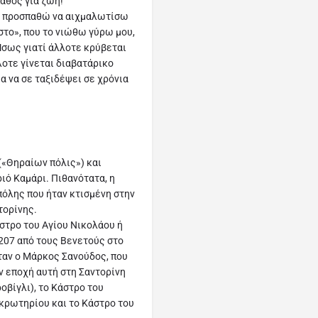
άθος για ζωή!
υ προσπαθώ να αιχμαλωτίσω
στο», που το νιώθω γύρω μου,
Ίσως γιατί άλλοτε κρύβεται
λοτε γίνεται διαβατάρικο
α να σε ταξιδέψει σε χρόνια
 («Θηραίων πόλις») και
ιό Καμάρι. Πιθανότατα, η
 πόλης που ήταν κτισμένη στην
τορίνης.
στρο του Αγίου Νικολάου ή
207 από τους Βενετούς στο
ταν ο Μάρκος Σανούδος, που
ν εποχή αυτή στη Σαντορίνη
οβίγλι), το Κάστρο του
Ακρωτηρίου και το Κάστρο του