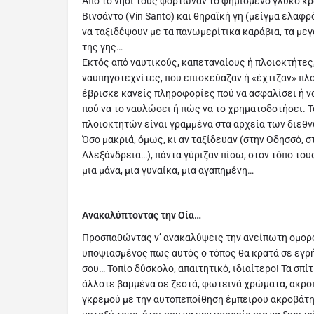
Από το νησί τους φόρτωναν το φημισμένο γλυκό κρα
Βινσάντο (Vin Santo) και θηραϊκή γη (μείγμα ελαφρ
να ταξιδέψουν με τα πανωμερίτικα καράβια, τα μεγ
της γης…
Εκτός από ναυτικούς, καπεταναίους ή πλοιοκτήτες,
ναυπηγοτεχνίτες, που επισκεύαζαν ή «έχτιζαν» πλ
έβρισκε κανείς πληροφορίες πού να ασφαλίσει ή να
πού να το ναυλώσει ή πώς να το χρηματοδοτήσει. 
πλοιοκτητών είναι γραμμένα στα αρχεία των διεθ
Όσο μακριά, όμως, κι αν ταξίδευαν (στην Οδησσό, 
Αλεξάνδρεια…), πάντα γύριζαν πίσω, στον τόπο του
μια μάνα, μια γυναίκα, μια αγαπημένη…
Ανακαλύπτοντας την Οία…
Προσπαθώντας ν’ ανακαλύψεις την ανείπωτη ομορφι
υποψιασμένος πως αυτός ο τόπος θα κρατά σε εγρή
σου… Τοπίο δύσκολο, απαιτητικό, ιδιαίτερο! Τα σπί
άλλοτε βαμμένα σε ζεστά, φωτεινά χρώματα, ακρο
γκρεμού με την αυτοπεποίθηση έμπειρου ακροβάτη,