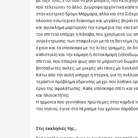
μεταξύ τους, έτσι που να μην μπορείς πια να ξεχωρ
πού τελειώνει το άλλο. Διώροφα αρχοντικά καπετ
στον κεντρικό δρόμο Μάρμαρα, αλλά και στο Σιδερά
πλούσιο εσωτερικό διάκοσμο και μεγάλες βεράντε
και αγιόκλημα μαρτυρούν την ευημερία της ναυτικ
του σπιτιού υπήρχε η Κάναβα, που χρησίμευε ως απ
συγκέντρωσης των σταφυλιών μετά τη Βεντέμα (τρ
έχουν και τα υπόσκαφα με τις λιτές γραμμές, σε δ
καθιστικό) και την κάμαρη ή σοτοκάμαρη (υπνοδωμά
σπιτιού, που έπαιρνε φως από το μπροστινό δωμάτι
βοτσαλωτές αυλές, με μικρές αλιτάνες με λουλούδ
Κάτω από την αυλή υπήρχε η στέρνα, για τη συλλογή
τεράστιο πρόβλημα ύδρευσης μέχρι που λύθηκε ορι
έργο της αφαλάτωσης. Κάθε υπόσκαφο σπίτι και ν
και πλοιοκτήτης.
Η αρμονία που γεννήθηκε πρώτα μες στην καρδιά 
του νησιού, έγινε στο πέρασμα του χρόνου παράδο
Στις εκκλησιές της…